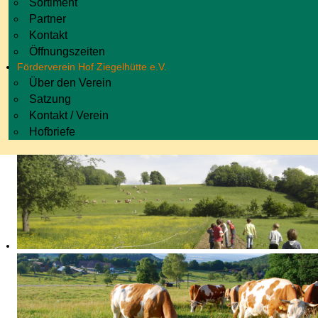
Sortiment
Partner
Kontakt
Öffnungszeiten
Förderverein Hof Ziegelhütte e.V.
Über den Verein
Satzung
Kontakt / Verein
Hofbriefe