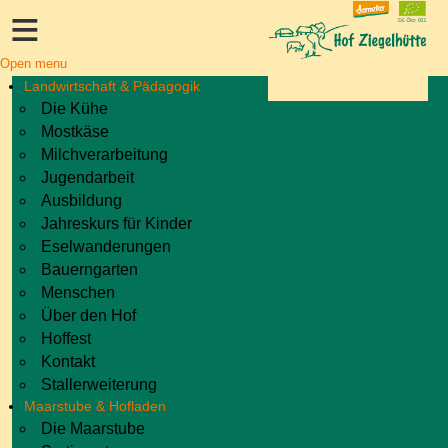
≡
Open menu
Landwirtschaft & Pädagogik
Die Kühe
Mostkäse
Milchverarbeitung
Jugendarbeit
Ausbildung
Jahreskurs für Kinder
Eselwanderungen
Bauerngarten
Menschen
Über den Hof
Hoffest
Kontakt
Stallerweiterung
Maarstube & Hofladen
Die Maarstube